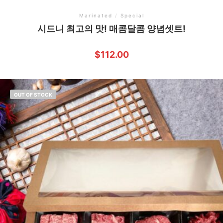
Marinated
/
Special
시드니 최고의 맛! 매콤달콤 양념셋트!
$
112.00
OUT OF STOCK