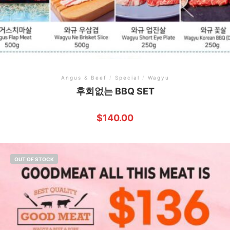
Angus & Beef
/
Special
/
Wagyu
후회없는 BBQ SET
$
140.00
OUT OF STOCK