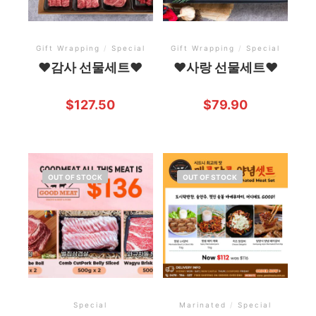
Gift Wrapping
/
Special
Gift Wrapping
/
Special
❤️감사 선물세트❤️
❤️사랑 선물세트❤️
$
127.50
$
79.90
OUT OF STOCK
OUT OF STOCK
Special
Marinated
/
Special