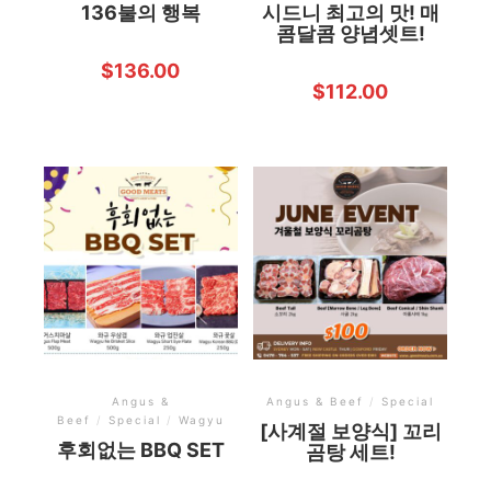
136불의 행복
시드니 최고의 맛! 매
콤달콤 양념셋트!
$
136.00
$
112.00
Angus &
Angus & Beef
/
Special
Beef
/
Special
/
Wagyu
[사계절 보양식] 꼬리
후회없는 BBQ SET
곰탕 세트!