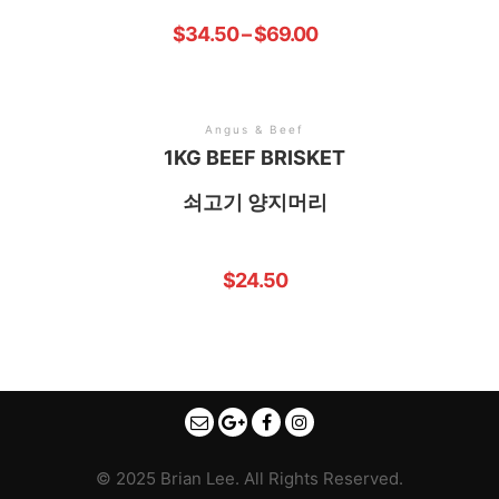
$
34.50
–
$
69.00
Angus & Beef
1KG BEEF BRISKET
쇠고기 양지머리
$
24.50
© 2025 Brian Lee. All Rights Reserved.