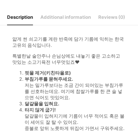
Description
Additional information
Reviews (0)
얇게 썬 쇠고기를 계란 반죽에 담가 기름에 익히는 한국
고유의 음식입니다.
특별한날 술안주나 손님상에도 내놓기 좋은 고소하고
맛있는 소고기육전 너무멋있죠❤
핏물 제거(키친타올로)
부침가루를 묻혀주세요.
저는 밀가루보다는 조금 간이 되어있는 부침가루
를 선호하는데요. 여기에 찹쌀가루를 한 큰 술 넣
으면 식어도 맛있어요.
달걀물을 입혀요.
타지 않게 굽기!
달걀물이 입혀지기에 기름이 너무 적어도 혹은 불
이 세어도 잘 탈 수 있어요.
중불로 앞뒤 노릇하게 뒤집어 가면서 구워주세요.