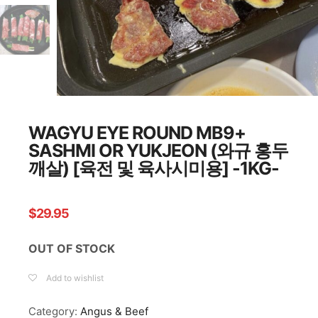
WAGYU EYE ROUND MB9+
SASHMI OR YUKJEON (와규 홍두
깨살) [육전 및 육사시미용] -1KG-
$
29.95
OUT OF STOCK
Add to wishlist
Category:
Angus & Beef