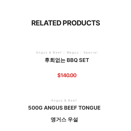
RELATED PRODUCTS
Angus & Beef
/
Wagyu
/
Special
후회없는 BBQ SET
$
140.00
Angus & Beef
500G ANGUS BEEF TONGUE
앵거스 우설