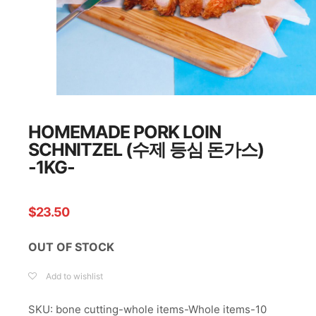
HOMEMADE PORK LOIN
SCHNITZEL (수제 등심 돈가스)
-1KG-
$
23.50
OUT OF STOCK
Add to wishlist
SKU:
bone cutting-whole items-Whole items-10