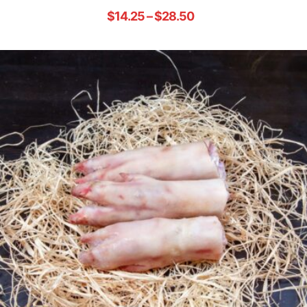
Rated
5.00
$
14.25
–
$
28.50
out of 5