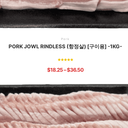
Pork
PORK JOWL RINDLESS (항정살) [구이용] -1KG-
Rated
5.00
$
18.25
–
$
36.50
out of 5