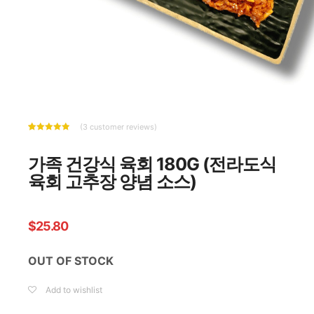
(
3
customer reviews)
Rated
3
5.00
out of 5
based on
가족 건강식 육회 180G (전라도식
customer
ratings
육회 고추장 양념 소스)
$
25.80
OUT OF STOCK
Add to wishlist