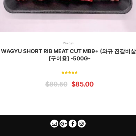
Wagyu
WAGYU SHORT RIB MEAT CUT MB9+ (와규 진갈비살
[구이용] -500G-
Rated
4.75
$
89.50
$
85.00
out of 5