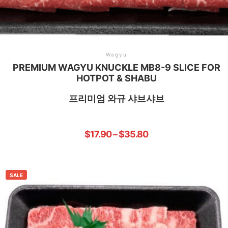
Wagyu
PREMIUM WAGYU KNUCKLE MB8-9 SLICE FOR
HOTPOT & SHABU
프리미엄 와규 샤브샤브
$
17.90
–
$
35.80
SALE