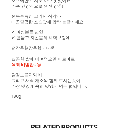
소스에만 드셔도 아주 맛있어요!
가족 건강식으로 완전 강추!
쫀득쫀득한 고기의 식감과
매콤달콤한 소스맛에 깜짝 놀랄거에요
✔ 여성분들 빈혈
✔ 힘들고 지친몸의 체력보강에
👍강추👍강추합니다💯
뜨끈한 밥에 비벼먹으면 바로바로
육회 비빔밥~
😍
달걀노른자와 배
그리고 새싹 채소와 함께 드시는것이
가장 맛있게 육회 맛있게 먹는 법입니다.
180g
RELATED PRODUCTS