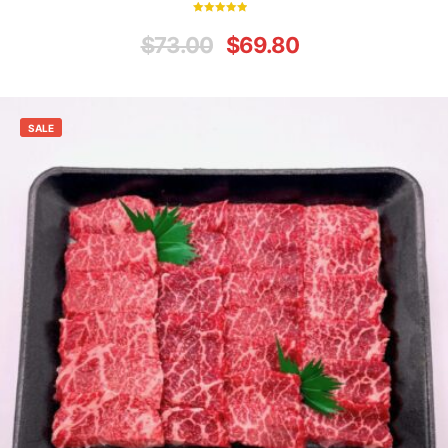
Rated
5.00
$
73.00
$
69.80
out of 5
SALE