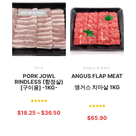
OUT OF STOCK
Pork
Angus & Beef
PORK JOWL
ANGUS FLAP MEAT
RINDLESS (항정살)
앵거스 치마살 1KG
[구이용] -1KG-
Rated
5.00
Rated
$
18.25
–
$
36.50
out of 5
5.00
$
65.90
out of 5