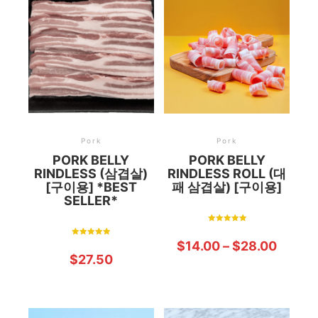
Pork
Pork
PORK BELLY
PORK BELLY
RINDLESS (삼겹살)
RINDLESS ROLL (대
[구이용] *BEST
패 삼겹살) [구이용]
SELLER*
Rated
5.00
Rated
$
14.00
–
$
28.00
out of 5
5.00
$
27.50
out of 5