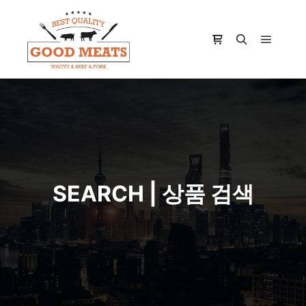
Main m
Shop sidebar
Search
SEARCH | 상품 검색