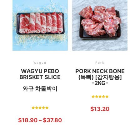
Wagyu
Pork
WAGYU PEBO
PORK NECK BONE
BRISKET SLICE
(목뼈) [감자탕용]
-2KG-
와규 차돌박이
Rated
5.00
$
13.20
out of 5
Rated
5.00
$
18.90
–
$
37.80
out of 5