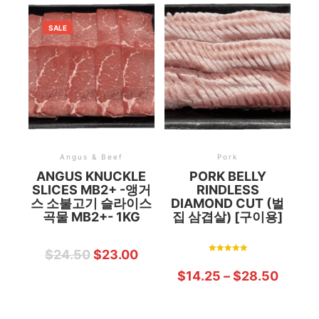
SALE
Angus & Beef
Pork
ANGUS KNUCKLE
PORK BELLY
SLICES MB2+ -앵거
RINDLESS
스 소불고기 슬라이스
DIAMOND CUT (벌
곡물 MB2+- 1KG
집 삼겹살) [구이용]
$
24.50
$
23.00
Rated
5.00
$
14.25
–
$
28.50
out of 5