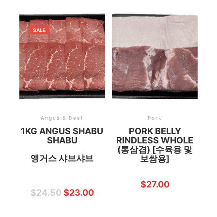
SALE
Angus & Beef
Pork
1KG ANGUS SHABU
PORK BELLY
SHABU
RINDLESS WHOLE
(통삼겹) [수육용 및
앵거스 샤브샤브
보쌈용]
$
27.00
$
24.50
$
23.00