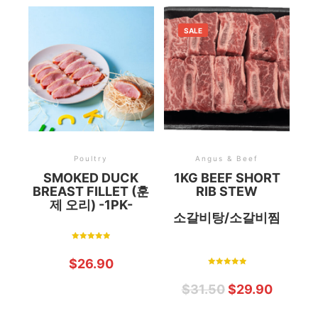
SALE
Poultry
Angus & Beef
SMOKED DUCK
1KG BEEF SHORT
BREAST FILLET (훈
RIB STEW
제 오리) -1PK-
소갈비탕/소갈비찜
Rated
5.00
$
26.90
out of 5
Rated
5.00
$
31.50
$
29.90
out of 5