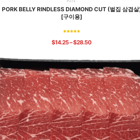
Pork
PORK BELLY RINDLESS DIAMOND CUT (벌집 삼겹살
[구이용]
Rated
5.00
$
14.25
–
$
28.50
out of 5