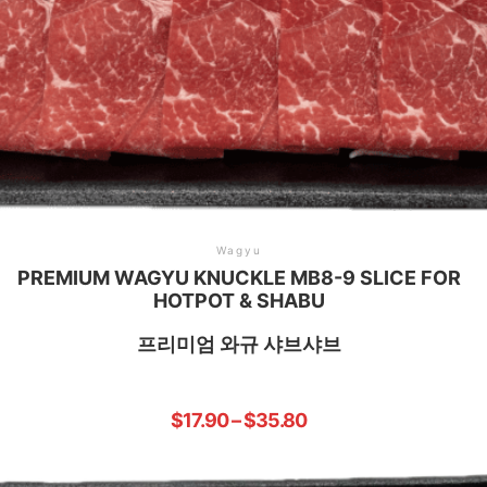
Wagyu
PREMIUM WAGYU KNUCKLE MB8-9 SLICE FOR
HOTPOT & SHABU
프리미엄 와규 샤브샤브
$
17.90
–
$
35.80